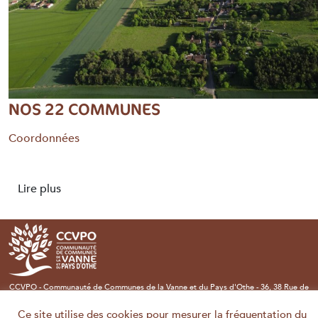
NOS 22 COMMUNES
Coordonnées
Lire plus
CCVPO - Communauté de Communes de la Vanne et du Pays d'Othe - 36, 38 Rue de
la République - 89190 Villeneuve l'Archevêque - Tél : 03 86 86 70 99 - Email :
accueil@ccvpo.fr
Ce site utilise des cookies pour mesurer la fréquentation du