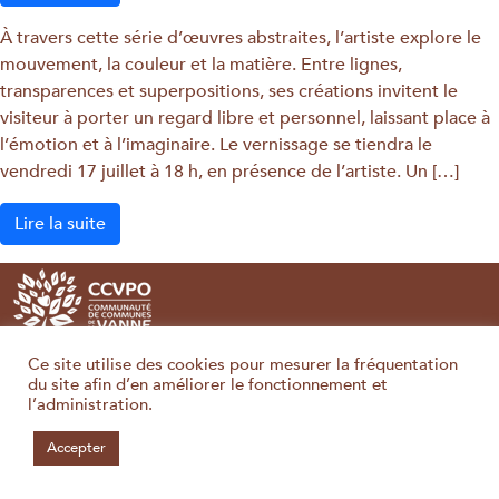
À travers cette série d’œuvres abstraites, l’artiste explore le
mouvement, la couleur et la matière. Entre lignes,
transparences et superpositions, ses créations invitent le
visiteur à porter un regard libre et personnel, laissant place à
l’émotion et à l’imaginaire. Le vernissage se tiendra le
vendredi 17 juillet à 18 h, en présence de l’artiste. Un […]
Lire la suite
Ce site utilise des cookies pour mesurer la fréquentation
CCVPO - Communauté de Communes de la Vanne et du Pays d'Othe - 36, 38 Rue de
du site afin d’en améliorer le fonctionnement et
la République - 89190 Villeneuve l'Archevêque - Tél : 03 86 86 70 99 - Email :
l’administration.
accueil@ccvpo.fr
Mentions légales
Accepter