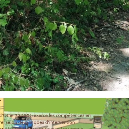
T
d’Othe (CCVPO) exerce les compétences en
ire, selon deux modes d’intervention