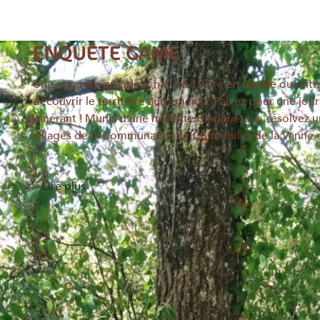
ENQUÊTE GAME
Une enquête grandeur nature à vivre en famille ou entre
découvrir le territoire autrement ? Partez pour une j
itinérant ! Munis d’une mallette d’enquêteur, résolvez
villages de la Communauté de Communes de la Vanne e
Lire plus