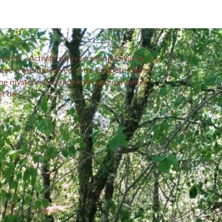
 amis – Activité sur réservation Envie de
ournée d’aventure avec notre Enquête Game
 une mystérieuse énigme en parcourant les
t du […]