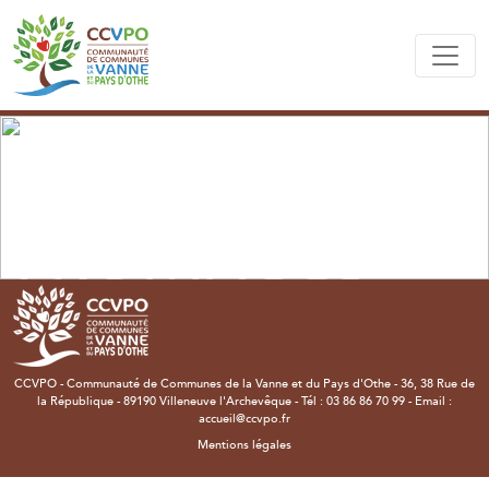
FROMAGES
CCVPO - Communauté de Communes de la Vanne et du Pays d'Othe - 36, 38 Rue de
la République - 89190 Villeneuve l'Archevêque - Tél : 03 86 86 70 99 - Email :
accueil@ccvpo.fr
Mentions légales